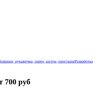
Коврики, рукавички, парео, килты, простыни
Разработка
т 700 руб