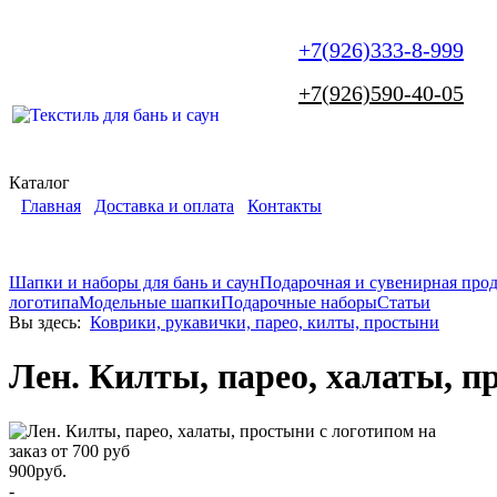
+7(926)333-8-999
+7(926)590-40-05
Каталог
Главная
Доставка и оплата
Контакты
Шапки и наборы для бань и саун
Подарочная и сувенирная про
логотипа
Модельные шапки
Подарочные наборы
Статьи
Вы здесь:
Коврики, рукавички, парео, килты, простыни
Лен. Килты, парео, халаты, пр
900
руб.
-